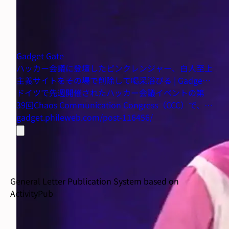
Gadget Gate
ハッカー会議に登壇したピンクレンジャー、白人至上
主義サイトをその場で削除して喝采浴びる | Gadget
Gate
ドイツで先週開催されたハッカー会議イベントの第
39回Chaos Communication Congress（CCC）で、パ
ワーレンジャーのコスチュームで登壇したマーサ・ル
gadget.phileweb.com/post-116456/
ートと名乗るハッカーが、白人至上主義サイト3つを
その場で削除し...
General Letter Publication System based on
ActivityPub