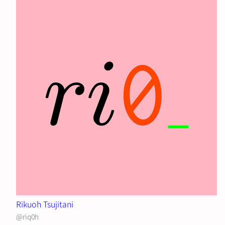
Rikuoh Tsujitani
@riq0h