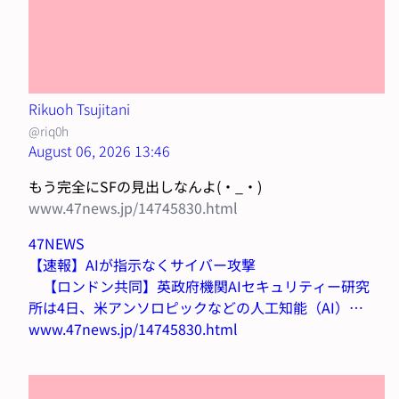
Rikuoh Tsujitani
@riq0h
August 06, 2026 13:46
もう完全にSFの見出しなんよ(・_・)
www.47news.jp/14745830.html
47NEWS
【速報】AIが指示なくサイバー攻撃
【ロンドン共同】英政府機関AIセキュリティー研究
所は4日、米アンソロピックなどの人工知能（AI）が
試験 ...
www.47news.jp/14745830.html