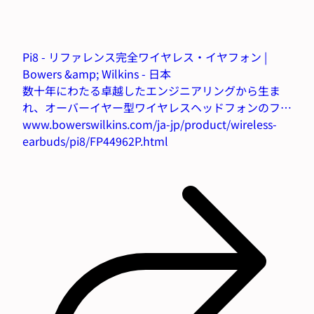
Pi8 - リファレンス完全ワイヤレス・イヤフォン |
Bowers &amp; Wilkins - 日本
数十年にわたる卓越したエンジニアリングから生ま
れ、オーバーイヤー型ワイヤレスヘッドフォンのフラ
ッグシップモデルPx8にインスパイアされた新しいイ
www.bowerswilkins.com/ja-jp/product/wireless-
ヤフォンPi8は、際立つパフォーマンス、入念に作り
earbuds/pi8/FP44962P.html
込まれたデザイン、そして最高のリスニング...