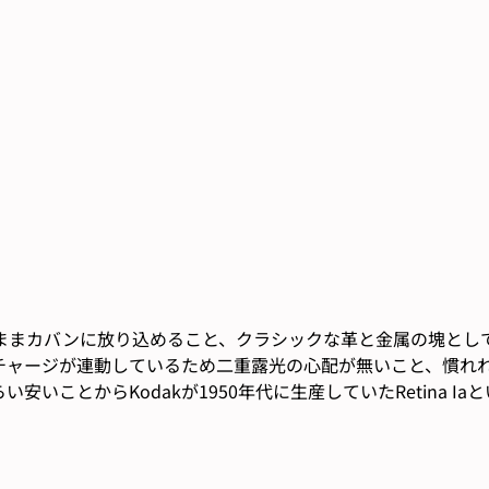
まカバンに放り込めること、クラシックな革と金属の塊としての
チャージが連動しているため二重露光の心配が無いこと、慣れ
いことからKodakが1950年代に生産していたRetina 